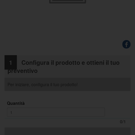
1
Configura il prodotto e ottieni il tuo
preventivo
Per iniziare, configura il tuo prodotto!
Quantità
0/1
La somma delle quantità deve essere uguale a 1