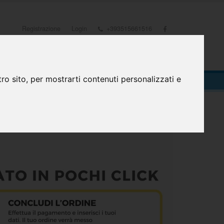
Registrazione
Login
+393515661516
0
INCIPALE
ro sito, per mostrarti contenuti personalizzati e