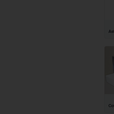
Ast
Cof