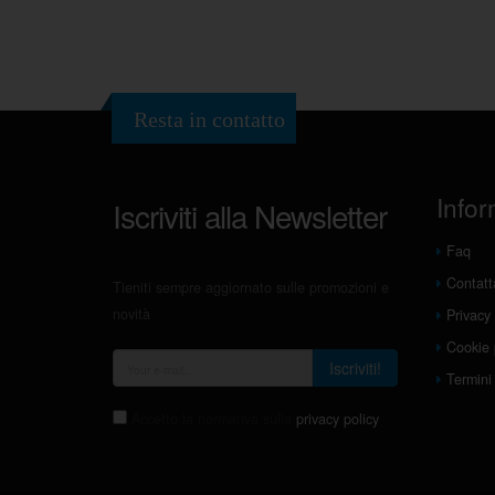
Resta in contatto
Infor
Iscriviti alla Newsletter
Faq
Contatt
Tieniti sempre aggiornato sulle promozioni e
novità
Privacy 
Cookie 
Iscriviti!
Termini 
Accetto la normativa sulla
privacy policy