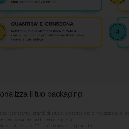
onalizza il tuo packaging
ging rappresenta l'attività di studio, progettazione e realizzazione di c
e identificabili agli occhi dei consumatori.
potrai rendere UNICO il packaging del tuo prodotto.