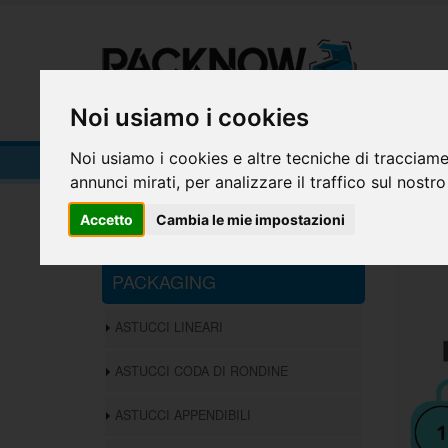
HOME
Noi usiamo i cookies
PACKAGING
Noi usiamo i cookies e altre tecniche di tracciame
annunci mirati, per analizzare il traffico sul nostro
Home
PACKAGING
Accetto
Cambia le mie impostazioni
PACKAGING
ASTUCCI LINEARI
ASTUCCI CODA DI RONDINE
ASTUCCI APPENDIBILI