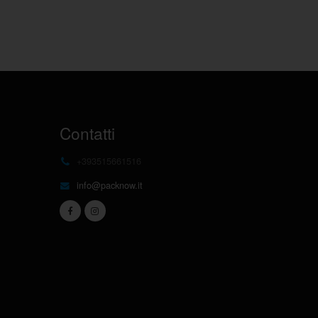
Contatti
+393515661516
info@packnow.it